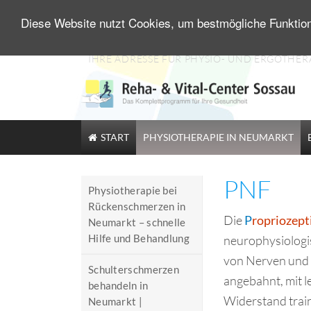
Diese Website nutzt Cookies, um bestmögliche Funktion
Zum
IHRE ADRESSE FÜR PHYSIO- UND ERGOTHER
Inhalt
springen
START
PHYSIOTHERAPIE IN NEUMARKT
PNF
Physiotherapie bei
Rückenschmerzen in
Die
P
ropriozept
Neumarkt – schnelle
Hilfe und Behandlung
neurophysiologi
von Nerven und 
Schulterschmerzen
angebahnt, mit 
behandeln in
Widerstand train
Neumarkt |