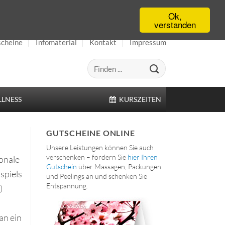
Ok,
verstanden
cheine
Infomaterial
Kontakt
Impressum
LNESS
KURSZEITEN
GUTSCHEINE ONLINE
Unsere Leistungen können Sie auch
verschenken – fordern Sie
hier Ihren
ionale
Gutschein
über Massagen, Packungen
spiels
und Peelings an und schenken Sie
Entspannung.
)
an ein