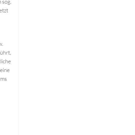
 sog.
etzt
w.
ührt,
liche
 eine
Arms