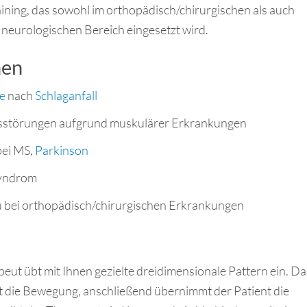
aining, das sowohl im orthopädisch/chirurgischen als auch
neurologischen Bereich eingesetzt wird.
nen
e
nach
Schlaganfall
sstörungen aufgrund muskulärer Erkrankungen
bei MS,
Parkinson
syndrom
 bei orthopädisch/chirurgischen Erkrankungen
ut übt mit Ihnen gezielte dreidimensionale Pattern ein. Da
t die Bewegung, anschließend übernimmt der Patient die