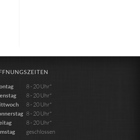
FFNUNGSZEITEN
ontag
8 - 20 Uhr*
enstag
8 - 20 Uhr*
ittwoch
8 - 20 Uhr*
nnerstag
8 - 20 Uhr*
eitag
8 - 20 Uhr*
amstag
geschlossen