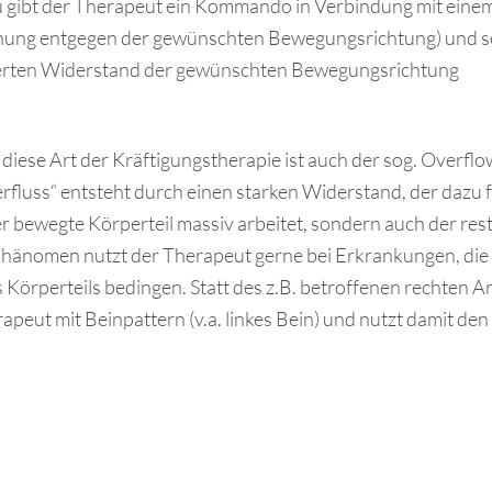
gibt der Therapeut ein Kommando in Verbindung mit einem
nung entgegen der gewünschten Bewegungsrichtung) und s
erten Widerstand der gewünschten Bewegungsrichtung
diese Art der Kräftigungstherapie ist auch der sog. Overflo
rfluss“ entsteht durch einen starken Widerstand, der dazu f
er bewegte Körperteil massiv arbeitet, sondern auch der rest
Phänomen nutzt der Therapeut gerne bei Erkrankungen, die
s Körperteils bedingen. Statt des z.B. betroffenen rechten 
rapeut mit Beinpattern (v.a. linkes Bein) und nutzt damit den