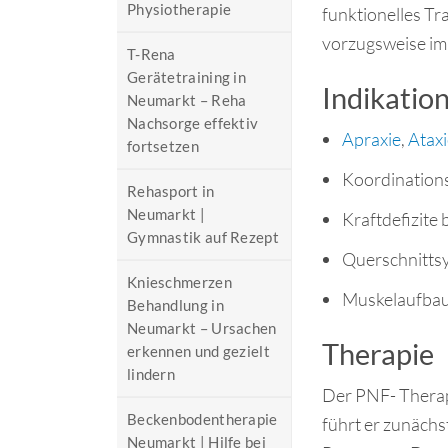
Physiotherapie
funktionelles Tr
vorzugsweise im 
T-Rena
Gerätetraining in
Indikatio
Neumarkt – Reha
Nachsorge effektiv
Apraxie
,
Ataxi
fortsetzen
Koordination
Rehasport in
Neumarkt |
Kraftdefizite 
Gymnastik auf Rezept
Querschnitt
Knieschmerzen
Muskelaufbau
Behandlung in
Neumarkt – Ursachen
Therapie
erkennen und gezielt
lindern
Der PNF- Therape
Beckenbodentherapie
führt er zunächs
Neumarkt | Hilfe bei