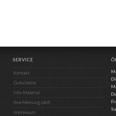
SERVICE
Ö
M
Kontakt
Di
Gutscheine
M
Info-Material
Do
Fr
Ihre Meinung zählt
S
Impressum