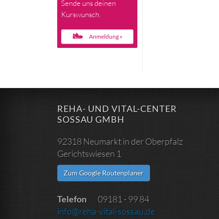
Sende uns deinen
Kurswunsch.
Anmeldung »
REHA- UND VITAL-CENTER
SOSSAU GMBH
92318 Neumarkt in der Oberpfalz
Gerichtswiesen 1
Zum Google Routenplaner
Telefon
09181 - 99 84
info@reha-vital-sossau.de