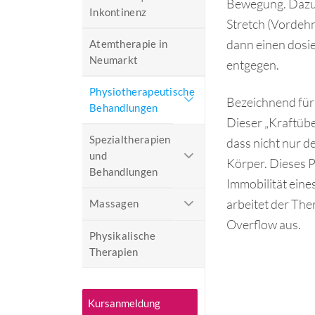
Bewegung. Dazu 
Inkontinenz
Stretch (Vordeh
dann einen dosi
Atemtherapie in
Neumarkt
entgegen.
Physiotherapeutische
Bezeichnend für 
Behandlungen
Dieser „Kraftübe
Spezialtherapien
dass nicht nur d
und
Körper. Dieses 
Behandlungen
Immobilität eine
arbeitet der The
Massagen
Overflow aus.
Physikalische
Therapien
Kursanmeldung