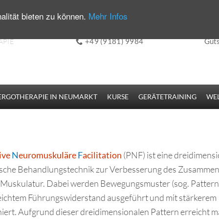
alität bieten zu können.
Mehr Infos
+49 (9181) 9984
Guts
APIE
ERGOTHERAPIE IN NEUMARKT
KURSE
GERÄTETRAINING
WEL
ive
N
euromuskuläre
F
acilitation
(PNF) ist eine dreidimens
sche Behandlungstechnik zur Verbesserung des Zusammen
Muskulatur. Dabei werden Bewegungsmuster (sog. Pattern
leichtem Führungswiderstand ausgeführt und mit stärkerem
iert. Aufgrund dieser dreidimensionalen Pattern erreicht m