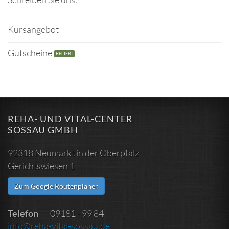
Kursangebot
Gutscheine
REHA- UND VITAL-CENTER
SOSSAU GMBH
92318 Neumarkt in der Oberpfalz
Gerichtswiesen 1
Zum Google Routenplaner
Telefon
09181 - 99 84
info@reha-vital-sossau.de