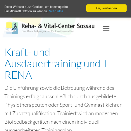
Diese Website nutzt Cookies, um bestmögliche
Ok, verstanden
Funktionalität bieten zu können.
Mehr Infos
Zum
Inhalt
springen
Kraft- und
Ausdauertraining und T-
RENA
Die Einführung sowie die Betreuung während des
Trainings erfolgt ausschließlich durch ausgebildete
Physiotherapeuten oder Sport- und Gymnastiklehrer
mit Zusatzqualifikation. Trainiert wird an modernen
Biofeedbackgeräten nach einem individuell
ausgearbeiteten Trainingsplan.