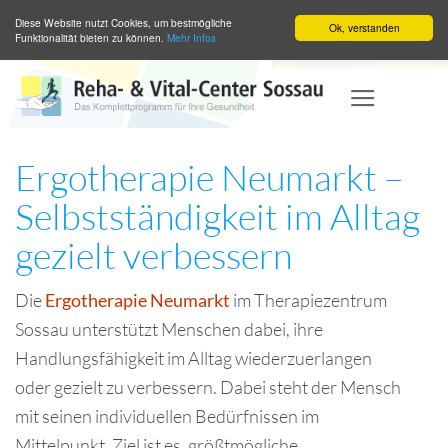
Diese Website nutzt Cookies, um bestmögliche
Ok, verstanden
Funktionalität bieten zu können.
Mehr Infos
Zum
Inhalt
springen
Ergotherapie Neumarkt –
Selbstständigkeit im Alltag
gezielt verbessern
Die
Ergotherapie Neumarkt
im Therapiezentrum
Sossau unterstützt Menschen dabei, ihre
Handlungsfähigkeit im Alltag wiederzuerlangen
oder gezielt zu verbessern. Dabei steht der Mensch
mit seinen individuellen Bedürfnissen im
Mittelpunkt. Ziel ist es, größtmögliche