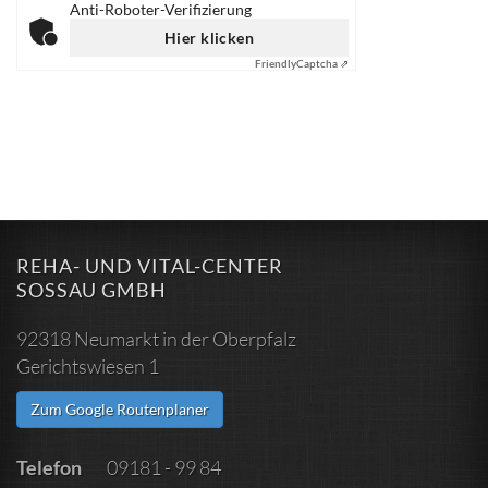
Anti-Roboter-Verifizierung
Hier klicken
Friendly
Captcha ⇗
REHA- UND VITAL-CENTER
SOSSAU GMBH
92318 Neumarkt in der Oberpfalz
Gerichtswiesen 1
Zum Google Routenplaner
Telefon
09181 - 99 84