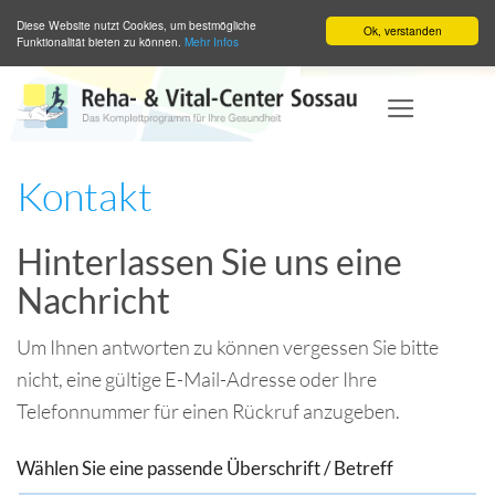
Diese Website nutzt Cookies, um bestmögliche
Ok, verstanden
Funktionalität bieten zu können.
Mehr Infos
Zum
Inhalt
springen
Kontakt
Hinterlassen Sie uns eine
Nachricht
Um Ihnen antworten zu können vergessen Sie bitte
nicht, eine gültige E-Mail-Adresse oder Ihre
Telefonnummer für einen Rückruf anzugeben.
Wählen Sie eine passende Überschrift / Betreff