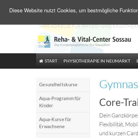
Diese Website nutzt Cookies, um bestmögliche Funktion
Zum
IHRE ADRESSE FÜR PHYSIO- UND ERGOTHER
Inhalt
springen
START
PHYSIOTHERAPIE IN NEUMARKT
Gymnast
Gesundheitskurse
Aqua-Programm für
Core-Tra
Kinder
Dein Ganzkörperw
Aqua-Kurse für
Flexibilität, Mo
Erwachsene
und kurzen Card