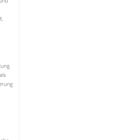
 und
t.
ltung
als
erung