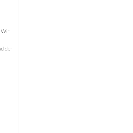
. Wir
nd der