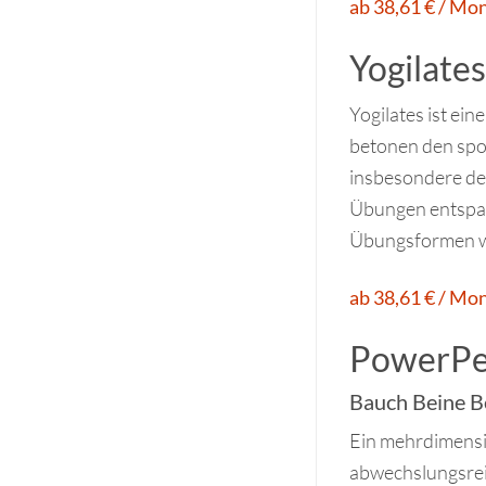
ab 38,61 € / Mo
Yogilates
Yogilates ist ei
betonen den spo
insbesondere de
Übungen entspan
Übungsformen wi
ab 38,61 € / Mo
PowerPe
Bauch Beine 
Ein mehrdimensi
abwechslungsrei