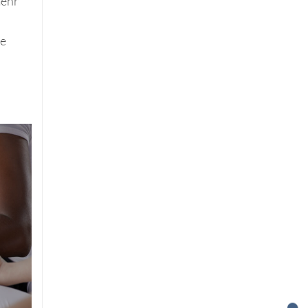
mehr
ue