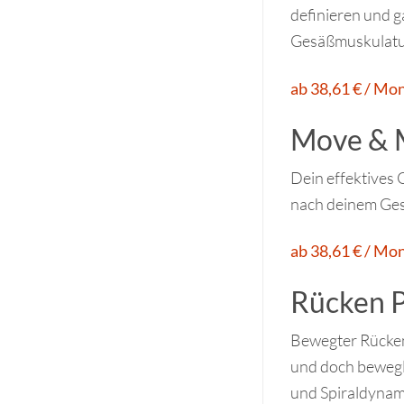
definieren und 
Gesäßmuskulatur
ab 38,61 € / Mo
Move & 
Dein effektives 
nach deinem Ges
ab 38,61 € / Mo
Rücken P
Bewegter Rücken!
und doch bewegl
und Spiraldynami