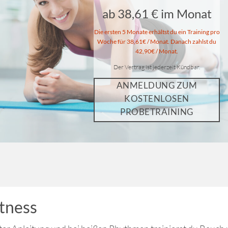
ab 38,61 € im Monat
Die ersten 5 Monate erhältst du ein Training pro
Woche für 38,61€ / Monat.
Danach zahlst du
42,90€ / Monat.
Der Vertrag ist jederzeit Kündbar.
ANMELDUNG ZUM
KOSTENLOSEN
PROBETRAINING
tness