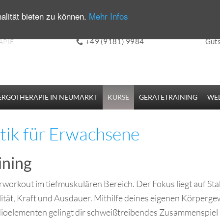
alität bieten zu können.
Mehr Infos
+49 (9181) 9984
Guts
APIE
ERGOTHERAPIE IN NEUMARKT
KURSE
GERÄTETRAINING
WEL
ik für Erwachsene
ining
orkout im tiefmuskulären Bereich. Der Fokus liegt auf Stabi
bilität, Kraft und Ausdauer. Mithilfe deines eigenen Körperge
ioelementen gelingt dir schweißtreibendes Zusammenspiel