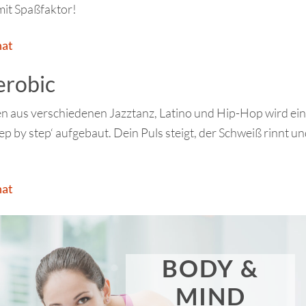
mit Spaßfaktor!
nat
erobic
en aus verschiedenen Jazztanz, Latino und Hip-Hop wird ei
ep by step‘ aufgebaut. Dein Puls steigt, der Schweiß rinnt un
nat
BODY &
MIND