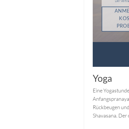
Der Vertra
ANME
KO
PRO
Yoga
Eine Yogastunde
Anfangspranaya
Rückbeugen und 
Shavasana. Der o