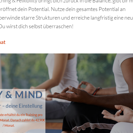
ing & Felxibility bringt dich zurück in die Balance, gibt dir 
röffnet dein Potential. Nutze dein gesamtes Potential an
berwinde starre Strukturen und erreiche langfristig eine ne
Du wirst dich selbst überraschen!
nat
 & MIND
 – deine Einstellung
te erhältst du ein Training pro
 Monat.
Danach zahlst du 42,90€
/ Monat.