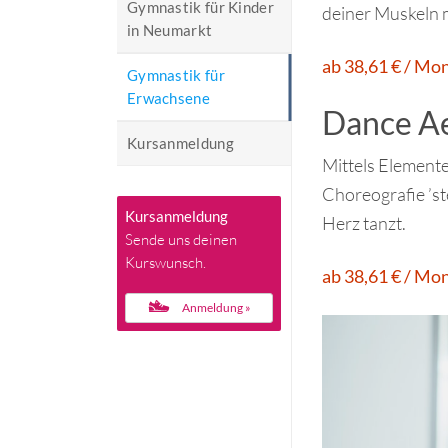
Gymnastik für Kinder
deiner Muskeln 
in Neumarkt
ab 38,61 € / Mo
Gymnastik für
Erwachsene
Dance A
Kursanmeldung
Mittels Element
Choreografie ’st
Kursanmeldung
Herz tanzt.
Sende uns deinen
Kurswunsch.
ab 38,61 € / Mo
Anmeldung »