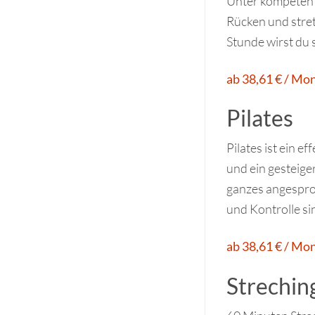
Unter kompetent
Rücken und stret
Stunde wirst du 
ab 38,61 € / Mo
Pilates
Pilates ist ein 
und ein gesteige
ganzes angespro
und Kontrolle si
ab 38,61 € / Mo
Streching