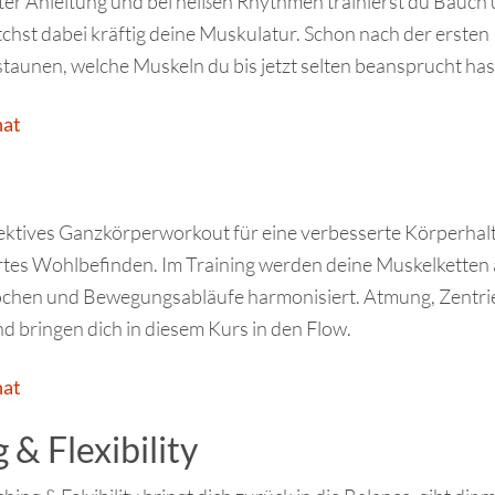
er Anleitung und bei heißen Rhythmen trainierst du Bauch
chst dabei kräftig deine Muskulatur. Schon nach der ersten
staunen, welche Muskeln du bis jetzt selten beansprucht has
nat
effektives Ganzkörperworkout für eine verbesserte Körperha
rtes Wohlbefinden. Im Training werden deine Muskelketten 
chen und Bewegungsabläufe harmonisiert. Atmung, Zentri
nd bringen dich in diesem Kurs in den Flow.
nat
 & Flexibility