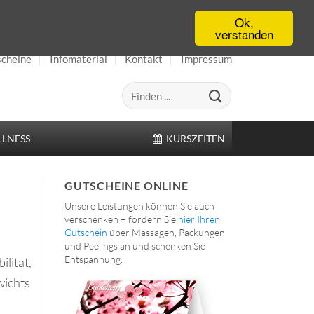
Ok,
verstanden
cheine
Infomaterial
Kontakt
Impressum
LNESS
KURSZEITEN
GUTSCHEINE ONLINE
Unsere Leistungen können Sie auch
verschenken – fordern Sie
hier Ihren
Gutschein
über Massagen, Packungen
und Peelings an und schenken Sie
Entspannung.
lität,
wichts