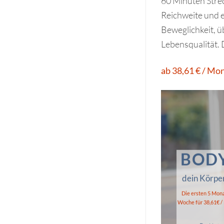
60 Minuten Strech
Reichweite und e
Beweglichkeit, ü
Lebensqualität. 
ab 38,61 € / Mo
BODY
dein Körper
Die ersten 5 Mona
Woche für 38,61€ /